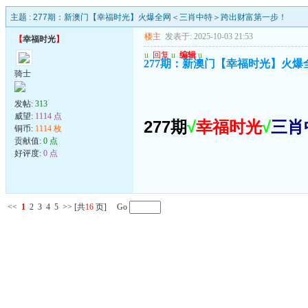
主题 :
277期：新澳门【幸福时光】火爆全网＜三肖中特＞跨出财富第一步！
楼主
发表于: 2025-10-03 21:53
【
幸福时光
】
u
回复
u
编辑
u
277期：新澳门【幸福时光】火
骑士
发帖:
313
威望:
1114 点
277期
√
幸福时光
√
三肖
铜币:
1114 枚
贡献值:
0 点
好评度:
0 点
<<
1
2
3
4
5
>>
[共
16
页] Go