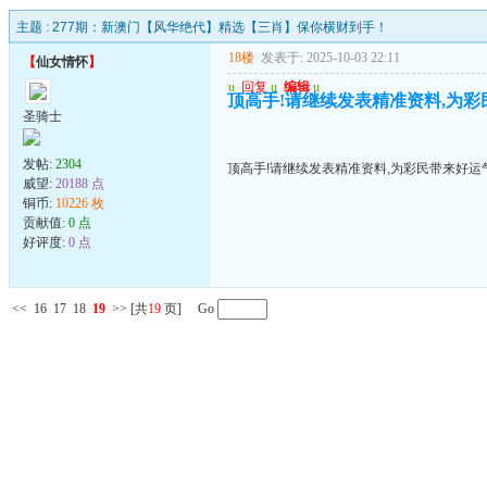
主题 :
277期：新澳门【风华绝代】精选【三肖】保你横财到手！
18楼
发表于: 2025-10-03 22:11
【
仙女情怀
】
u
回复
u
编辑
u
顶高手!请继续发表精准资料,为彩民
圣骑士
发帖:
2304
顶高手!请继续发表精准资料,为彩民带来好运气!
威望:
20188 点
铜币:
10226 枚
贡献值:
0 点
好评度:
0 点
<<
16
17
18
19
>>
[共
19
页] Go