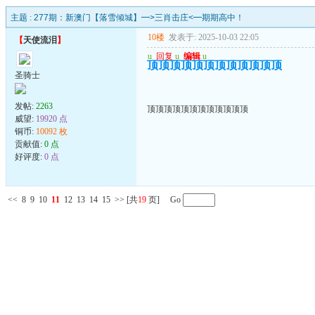
主题 :
277期：新澳门【落雪倾城】━>三肖击庄<━期期高中！
10楼
发表于: 2025-10-03 22:05
【
天使流泪
】
u
回复
u
编辑
u
顶顶顶顶顶顶顶顶顶顶顶顶
圣骑士
发帖:
2263
顶顶顶顶顶顶顶顶顶顶顶顶
威望:
19920 点
铜币:
10092 枚
贡献值:
0 点
好评度:
0 点
<<
8
9
10
11
12
13
14
15
>>
[共
19
页] Go