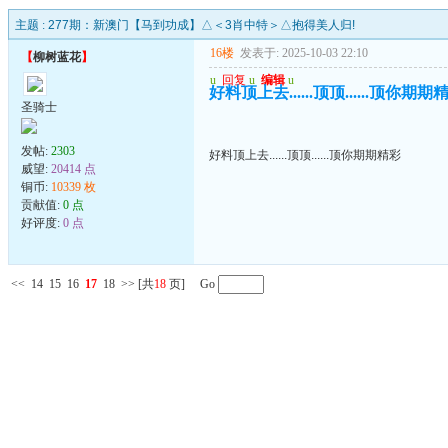
主题 :
277期：新澳门【马到功成】△＜3肖中特＞△抱得美人归!
16楼
发表于: 2025-10-03 22:10
【
柳树蓝花
】
u
回复
u
编辑
u
好料顶上去......顶顶......顶你期期
圣骑士
发帖:
2303
好料顶上去......顶顶......顶你期期精彩
威望:
20414 点
铜币:
10339 枚
贡献值:
0 点
好评度:
0 点
<<
14
15
16
17
18
>>
[共
18
页] Go