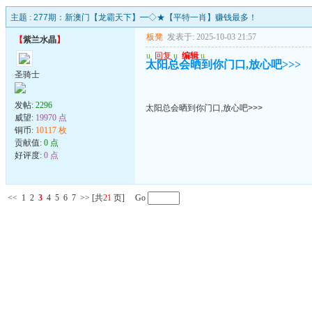
主题 :
277期：新澳门【龙霸天下】━◇★【平特一肖】赚钱最多！
板凳
发表于: 2025-10-03 21:57
【
紫兰水晶
】
u
回复
u
编辑
u
太阳总会晒到你门口,放心吧>>>
圣骑士
发帖:
2296
太阳总会晒到你门口,放心吧>>>
威望:
19970 点
铜币:
10117 枚
贡献值:
0 点
好评度:
0 点
<<
1
2
3
4
5
6
7
>>
[共
21
页] Go