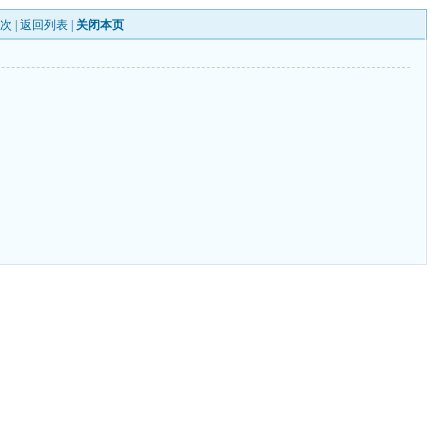
5
次 |
返回列表
|
关闭本页