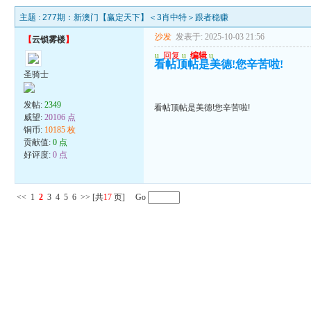
主题 :
277期：新澳门【赢定天下】＜3肖中特＞跟者稳赚
沙发
发表于: 2025-10-03 21:56
【
云锁雾楼
】
u
回复
u
编辑
u
看帖顶帖是美德!您辛苦啦!
圣骑士
发帖:
2349
看帖顶帖是美德!您辛苦啦!
威望:
20106 点
铜币:
10185 枚
贡献值:
0 点
好评度:
0 点
<<
1
2
3
4
5
6
>>
[共
17
页] Go