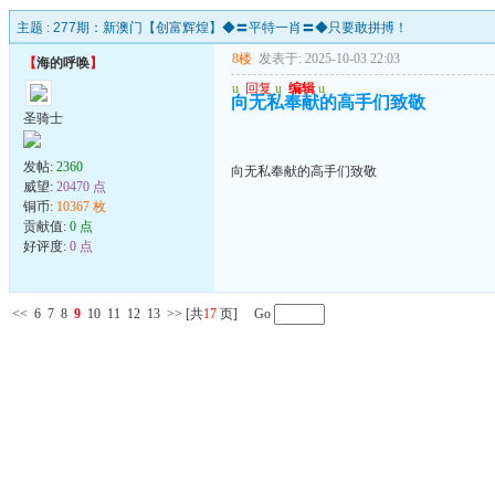
主题 :
277期：新澳门【创富辉煌】◆〓平特一肖〓◆只要敢拼搏！
8楼
发表于: 2025-10-03 22:03
【
海的呼唤
】
u
回复
u
编辑
u
向无私奉献的高手们致敬
圣骑士
发帖:
2360
向无私奉献的高手们致敬
威望:
20470 点
铜币:
10367 枚
贡献值:
0 点
好评度:
0 点
<<
6
7
8
9
10
11
12
13
>>
[共
17
页] Go