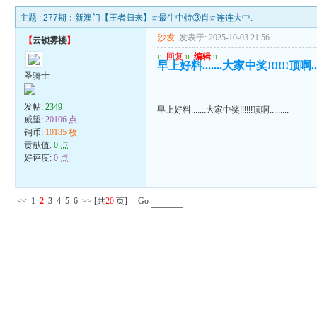
主题 :
277期：新澳门【王者归来】≌最牛中特③肖≌连连大中.
沙发
发表于: 2025-10-03 21:56
【
云锁雾楼
】
u
回复
u
编辑
u
早上好料.......大家中奖!!!!!!顶啊.....
圣骑士
发帖:
2349
早上好料.......大家中奖!!!!!!顶啊.........
威望:
20106 点
铜币:
10185 枚
贡献值:
0 点
好评度:
0 点
<<
1
2
3
4
5
6
>>
[共
20
页] Go