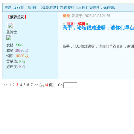
主题 :
277期：新澳门【孤岛若梦】精选资料【三肖】我特肖，保你赚.
板凳
发表于: 2025-10-03 21:56
【
紫萝兰花
】
u
回复
u
编辑
u
高手，论坛很难进呀，请你们早
圣骑士
发帖:
2385
高手，论坛很难进呀，请你们早点更新，谢
威望:
20336 点
铜币:
10300 枚
贡献值:
0 点
好评度:
0 点
<<
1
2
3
4
5
6
7
>>
[共
14
页] Go