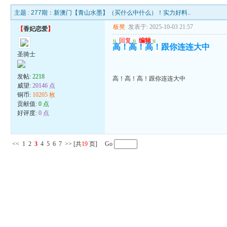
主题 :
277期：新澳门【青山水墨】（买什么中什么）！实力好料..
板凳
发表于: 2025-10-03 21:57
【
香妃恋爱
】
u
回复
u
编辑
u
高！高！高！跟你连连大中
圣骑士
发帖:
2218
高！高！高！跟你连连大中
威望:
20146 点
铜币:
10205 枚
贡献值:
0 点
好评度:
0 点
<<
1
2
3
4
5
6
7
>>
[共
19
页] Go