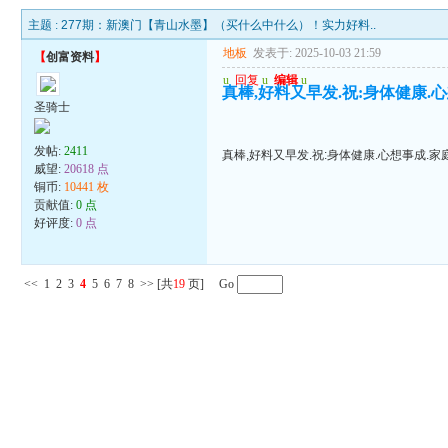
主题 :
277期：新澳门【青山水墨】（买什么中什么）！实力好料..
地板
发表于: 2025-10-03 21:59
【
创富资料
】
u
回复
u
编辑
u
真棒,好料又早发.祝:身体健康.
圣骑士
发帖:
2411
真棒,好料又早发.祝:身体健康.心想事成.家
威望:
20618 点
铜币:
10441 枚
贡献值:
0 点
好评度:
0 点
<<
1
2
3
4
5
6
7
8
>>
[共
19
页] Go