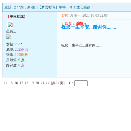
主题 :
277期：新澳门【梦雪樱飞】平特一肖！放心跟踪！
17楼
发表于: 2025-10-03 22:08
【
美玉玲珑
】
u
回复
u
编辑
u
祝您一生平安...谢谢你........
圣骑士
发帖:
2332
祝您一生平安...谢谢你........
威望:
20256 点
铜币:
10260 枚
贡献值:
0 点
好评度:
0 点
<<
15
16
17
18
19
20
21
>>
[共
21
页] Go