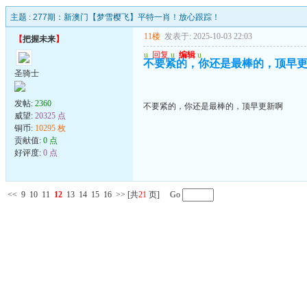
主题 :
277期：新澳门【梦雪樱飞】平特一肖！放心跟踪！
11楼
发表于: 2025-10-03 22:03
【
把握未来
】
u
回复
u
编辑
u
不要紧的，你还是最棒的，顶早
圣骑士
发帖:
2360
不要紧的，你还是最棒的，顶早更新啊
威望:
20325 点
铜币:
10295 枚
贡献值:
0 点
好评度:
0 点
<<
9
10
11
12
13
14
15
16
>>
[共
21
页] Go