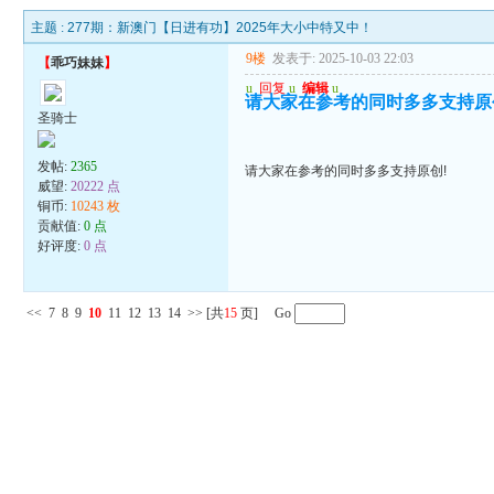
主题 :
277期：新澳门【日进有功】2025年大小中特又中！
9楼
发表于: 2025-10-03 22:03
【
乖巧妹妹
】
u
回复
u
编辑
u
请大家在参考的同时多多支持原
圣骑士
发帖:
2365
请大家在参考的同时多多支持原创!
威望:
20222 点
铜币:
10243 枚
贡献值:
0 点
好评度:
0 点
<<
7
8
9
10
11
12
13
14
>>
[共
15
页] Go