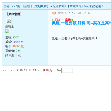
主题 :
277期：新澳门【龙翔凤舞】▲见证辉煌≈【精算六肖】≈从未被超越！
8楼
发表于: 2025-10-03 22:06
【
梦伊意满
】
u
回复
u
编辑
u
佩服,一定要顶.好料,高--实在是高!!
圣骑士
发帖:
2387
佩服,一定要顶.好料,高--实在是高!!!
威望:
20456 点
铜币:
10360 枚
贡献值:
0 点
好评度:
0 点
<<
6
7
8
9
10
11
12
13
>>
[共
16
页] Go