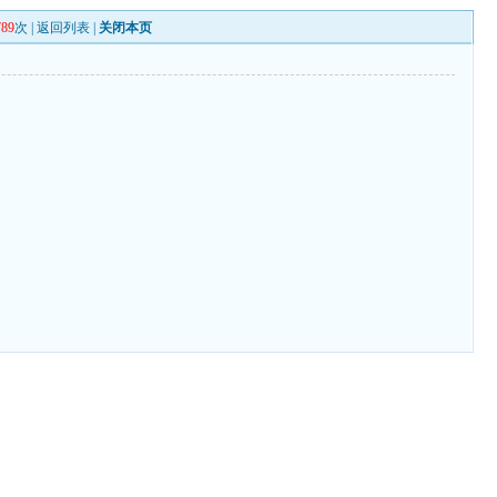
789
次 |
返回列表
|
关闭本页