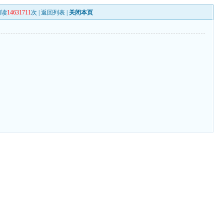
阅读
14631711
次 |
返回列表
|
关闭本页