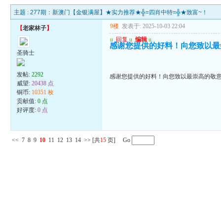
主题 :
277期：新澳门【金银满屋】★实力推荐★╬=四肖中特=╬★致富~！
9楼
发表于: 2025-10-03 22:04
【
老家林子
】
u
回复
u
编辑
u
感谢您提供的好料！向您致以最
圣骑士
发帖:
2292
感谢您提供的好料！向您致以最崇高的敬
威望:
20438 点
铜币:
10351 枚
贡献值:
0 点
好评度:
0 点
<<
7
8
9
10
11
12
13
14
>>
[共
15
页] Go