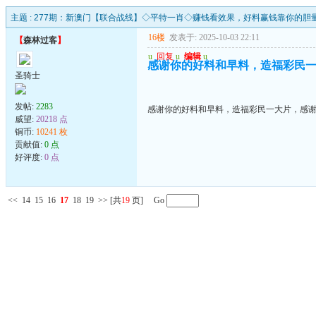
主题 :
277期：新澳门【联合战线】◇平特一肖◇赚钱看效果，好料赢钱靠你的胆
16楼
发表于: 2025-10-03 22:11
【
森林过客
】
u
回复
u
编辑
u
感谢你的好料和早料，造福彩民
圣骑士
发帖:
2283
感谢你的好料和早料，造福彩民一大片，感
威望:
20218 点
铜币:
10241 枚
贡献值:
0 点
好评度:
0 点
<<
14
15
16
17
18
19
>>
[共
19
页] Go