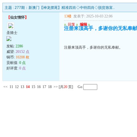
主题 :
277期：新澳门【神龙摆尾】精准四肖◇中特四肖◇脱贫致富..
13楼
发表于: 2025-10-03 22:06
【
仙女情怀
】
u
回复
u
编辑
u
注册来顶高手，多谢你的无私奉
圣骑士
发帖:
2286
注册来顶高手，多谢你的无私奉献。
威望:
20152 点
铜币:
10208 枚
贡献值:
0 点
好评度:
0 点
<<
11
12
13
14
15
16
17
18
>>
[共
20
页] Go