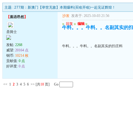
主题 :
277期：新澳门【举世无敌】本期爆料(买啥开啥)一起见证辉煌！
沙发
发表于: 2025-10-03 21:56
【
凰语昂然
】
u
回复
u
编辑
u
牛料。。。牛料。。名副其实的
圣骑士
发帖:
2268
牛料。。。牛料。。名副其实的扫庄料
威望:
20164 点
铜币:
10214 枚
贡献值:
0 点
好评度:
0 点
<<
1
2
3
4
5
6
>>
[共
18
页] Go