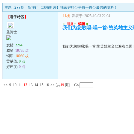
主题 :
277期：新澳门【观海听涛】独家好料◇平特一肖◇最强的资料！
11楼
发表于: 2025-10-03 22:04
【
君子特区
】
u
回复
u
编辑
u
我们为您歌唱;唱一首:赞英雄主义
圣骑士
发帖:
2264
我们为您歌唱;唱一首:赞英雄主义歌遍布全国!
威望:
19795 点
铜币:
10030 枚
贡献值:
0 点
好评度:
0 点
<<
9
10
11
12
13
14
15
16
>>
[共
19
页] Go