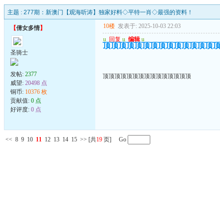
主题 :
277期：新澳门【观海听涛】独家好料◇平特一肖◇最强的资料！
10楼
发表于: 2025-10-03 22:03
【
倩女多情
】
u
回复
u
编辑
u
顶顶顶顶顶顶顶顶顶顶顶顶顶顶
圣骑士
发帖:
2377
顶顶顶顶顶顶顶顶顶顶顶顶顶顶顶
威望:
20498 点
铜币:
10376 枚
贡献值:
0 点
好评度:
0 点
<<
8
9
10
11
12
13
14
15
>>
[共
19
页] Go