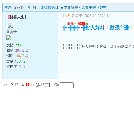
主题 :
277期：新澳门【绝对赚钱】★专业解特＜合数中特＞好料
14楼
发表于: 2025-10-03 22:11
【
忧喜人生
】
u
回复
u
编辑
u
╬╬╬╬╬╬╬好人好料！财源广进
圣骑士
发帖:
2389
╬╬╬╬╬╬╬好人好料！财源广进！码到成功
威望:
20542 点
铜币:
10403 枚
贡献值:
0 点
好评度:
0 点
<<
12
13
14
15
>>
[共
15
页] Go