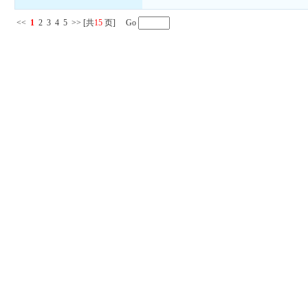
<<
1
2
3
4
5
>>
[共
15
页] Go