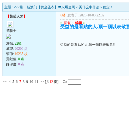
主题 :
277期：新澳门【黄金圣衣】〓火爆全网＜买什么中什么＞稳定！
6楼
发表于: 2025-10-03 22:02
【
茵茹人才
】
u
回复
u
编辑
u
受益的是看贴的人.顶一顶以表敬意
圣骑士
发帖:
2261
受益的是看贴的人.顶一顶以表敬意!!
威望:
20206 点
铜币:
10235 枚
贡献值:
0 点
好评度:
0 点
<<
4
5
6
7
8
9
10
11
>>
[共
12
页] Go