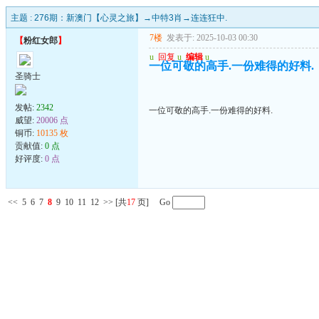
主题 :
276期：新澳门【心灵之旅】→中特3肖→连连狂中.
7楼
发表于: 2025-10-03 00:30
【
粉红女郎
】
u
回复
u
编辑
u
一位可敬的高手.一份难得的好料.
圣骑士
发帖:
2342
一位可敬的高手.一份难得的好料.
威望:
20006 点
铜币:
10135 枚
贡献值:
0 点
好评度:
0 点
<<
5
6
7
8
9
10
11
12
>>
[共
17
页] Go