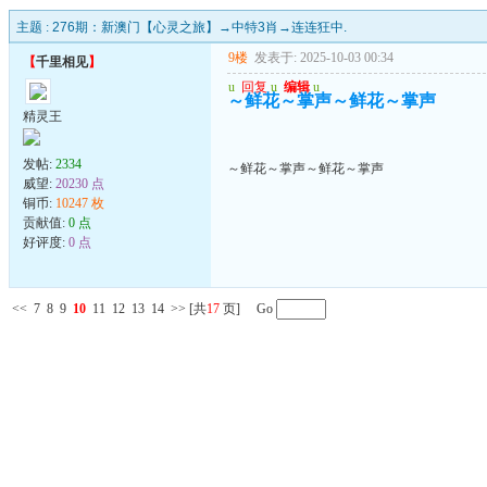
主题 :
276期：新澳门【心灵之旅】→中特3肖→连连狂中.
9楼
发表于: 2025-10-03 00:34
【
千里相见
】
u
回复
u
编辑
u
～鲜花～掌声～鲜花～掌声
精灵王
发帖:
2334
～鲜花～掌声～鲜花～掌声
威望:
20230 点
铜币:
10247 枚
贡献值:
0 点
好评度:
0 点
<<
7
8
9
10
11
12
13
14
>>
[共
17
页] Go