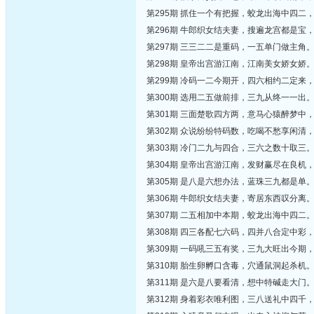
第295期 抓住一个有把握，蛟龙出海中四二
第296期 牛郎织女结夫妻，搜遍龙宫都是宝
第297期 三三二二是重码，一五单门做主角
第298期 皇帝出宫游江南，江南美女娇女娇
第299期 冷码一二今期开，四六相约二定来
第300期 选用二五做前排，三九从终一一出
第301期 三面楚歌四方两，意马心猿醉梦中
第302期 众说纷纷特码数，吃喝不愁享闲清
第303期 冷门二九与四合，三六之数十取三
第304期 皇帝出宫游江南，发财赢尽在良机
第305期 是八是六想办法，蓝珠三九都是单
第306期 牛郎织女结夫妻，寄居东西叹分离
第307期 二五相加中本期，蛟龙出海中四二
第308期 四三各配七六码，四并八合定中彩
第309期 一码吼三五有奖，三九大旺出今期
第310期 胎生卵孵口含毒，穴通鼠洞起杀机
第311期 是六是八要看清，想中特碱走大门
第312期 身着彩衣唯利图，三八送礼中四千