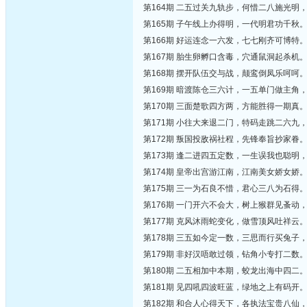
第164期 二五过关九轨步，何惜二八施光明
第165期 子午线上办得明，一代明君功千秋
第166期 好运连念一六发，七七刚齐可博特
第167期 胎生卵孵口含毒，穴通鼠洞起杀机。
第168期 摆开队伍交与战，颠鸾倒凤乐呵呵。
第169期 暗渡陈仓三六计，一五单门做主角
第170期 三面楚歌四方两，方能胜得一期真
第171期 小往大来退二门，特码走跳二六九
第172期 叛国投敌祸社程，先锋奉旨抄家眷
第173期 逢二进四五定数，一生误我也聪明
第174期 皇帝出宫游江南，江南美女娇女娇
第175期 三一为石良不惜，君心三八为石得
第176期 一门开六不会大，树上猴群见蚤动
第177期 克风沐雨蛇变化，做雪顶风吐祥云
第178期 三五如今定一数，三思而行买兔子
第179期 非好汉唔敢过领，钻角小专打二数
第180期 二五相加中本期，蛟龙出海中四二
第181期 见四吼四波旺蓝，绿地之上有码开
第182期 和合人心得天下，各执法宝贵八仙