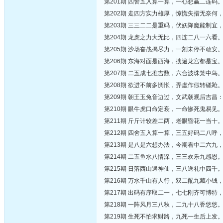
第201期 四舍五入算一算，一心想赢二连码
第202期 走四方实力雄厚，惊慌失措无奈何
第203期 三三二二是重码，伏妖降魔能制宜
第204期 龙虎之力大无比，四连二八一六看
第205期 沙场奋战揭尽力，一刻未停不敢安
第206期 东海对面是西海，搜遍龙宫都是宝
第207期 二五成七推吉数，六合波珠笼中鸟
第208期 欲进不前多惆怅，弄虚作假转磋跄。
第209期 朝王玉兔音边过，文武朝观后吉昌：
第210期 眼牛虎口命定衰，一命惨死鬼易见
第211期 斤斤计较差二两，老眼昏花一当十
第212期 四舍五入算一算，三五好码二八呼
第213期 是八是六想办法，今期看中二六九
第214期 二五鱼水八情深，三三欢乐九感恩
第215期 日落西山遇神仙，三八送礼中四千
第216期 万水千山有人行，双二配九藏小钱
第217期 出码有序取二一，七七刚齐可博特
第218期 一阵风月三八秋，二九十八香悠悠
第219期 生死不怕求财路，九死一生后上发