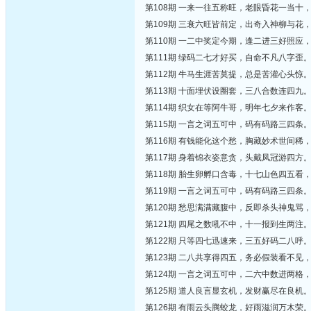
第108期 一来一往五称旺，老眼昏花一当十
第109期 三衰六旺皆前定，出奇入神柳与花
第110期 一二中奖定今期，逢二进三好照应
第111期 绿码二七才好买，自命不凡八字歪
第112期 牛马生涯苦莫提，总是苦灌心头惊
第113期 十面埋伏设圈套，三八合数连四九
第114期 织女在等阿牛哥，明年七夕来作客
第115期 一言之词五可中，码有码路三四条
第116期 有钱能化这个愁，胸藏妙术世间稀
第117期 身着锦衣姿意贪，头戴凤冠游四方
第118期 胎生卵孵口含毒，十七山色四五看
第119期 一言之词五可中，码有码路三四条。
第120期 愁思满满藏腹中，反即杀头神鬼骂
第121期 四尾之数吼不中，十一报到生两注。
第122期 只等四七迅速来，三五好码二八呼
第123期 二八共享得四五，务必假装看不见
第124期 一言之词五可中，二六中数进两格
第125期 道人良言显玄机，发财赢尽在良机
第126期 有雨云头腾蛟龙，好雨滋润万木荣