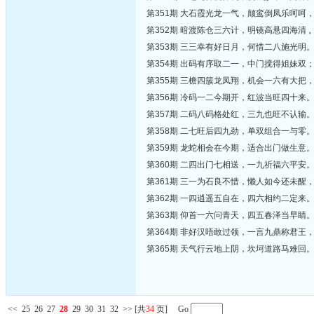
第351期 大石霞光龙一气，颠鸾倒凤乐呵呵
第352期 暗渡陈仓三六计，明镜高悬四海清
第353期 三三幸有好日月，何惜二八施光明
第354期 出码有序取二一，中门搅得姐妹双
第355期 三檐四簇龙凤翔，机会一六有大把
第356期 冷码一二今期开，红波当旺四十来
第357期 二码八码格处红，三九也旺不认输
第358期 二七旺后四九劲，单双组合一与零
第359期 龙蛇相会在今期，适合出门做生意
第360期 二四出门七相送，一九祈福六平安。
第361期 三一为石良不惜，懒人如今还未醒
第362期 一四逍遥五自在，四六相约二定来
第363期 仰首一六问青天，四五春泽当早睛
第364期 非好汉唔敢过领，一言九鼎称君王
第365期 天气行云地上阴，坎坷道路马难回
<<
25
26
27
28
29
30
31
32
>>
[共
34
页] Go