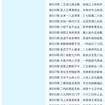
第015期 二五成七推吉数，绿地之上有码开
第016期 昔人已乘黄鹤去，羊角对牛山有虎。
第017期 从来一八反弹算，三七暗藏二六存
第018期 自知一南与六北，总是苦灌心头惊
第019期 小组千金不会走，双争镖客看造化
第020期 绿阴之地有珠形，懒人如今还未醒
第021期 欲进不前多惆怅，弄虚作假转磋跄。
第022期 单数模糊看不清，一码追出三七回
第023期 姿态万千人被迷，二七相伴同台走
第024期 四三各配七六码，各执法宝贵八仙
第025期 今夜月明人尽望，一声怒吼气势雄
第026期 四尾之数吼不中，三五相加合一四
第027期 变化无穷随妙用，先锋奉旨抄家眷
第028期 万水千山有人行，人前人后马最精
第029期 三檐四簇龙凤翔，天生佳丽舞编赶
第030期 二码此期是玄机，绿珠十七立功名
第031期 八九同时大门守，十六三日街上走
第032期 马上坐着食蛇客，倚香偎玉堪流连