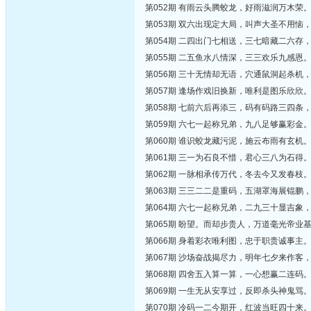
第052期 有雨云头腾蛟龙，好雨滋润万木荣。
第053期 双六出现定大局，叫声大圣不用恼
第054期 二四出门七相送，三七暗藏二六存
第055期 二五鱼水八情深，三三欢乐九感恩
第056期 三十无情却无语，穴通鼠洞起杀机
第057期 逢场作戏旧换新，唯利是图乐欣欣
第058期 七前六后再添三，码有码路三四条
第059期 六七一起称兄弟，九八足够赢彩金
第060期 谁识蛟龙藏污泥，施云布雨有玄机
第061期 三一为石良不惜，君心三八为石得。
第062期 一脉相承传万代，冬去今又发春枝
第063期 三三二二是重码，五湖罩海展锟鹏
第064期 六七一起称兄弟，二九三十显吉象
第065期 盼望。而却步贵人，万道毫光帝业
第066期 身着彩衣唯利图，忠于职贵诚事主
第067期 沙场奋战揭尽力，明年七夕来作客
第068期 四舍五入算一算，一心想赢二连码
第069期 一生无从安享过，反即杀头神鬼骂
第070期 冷码一二今期开，红波当旺四十来