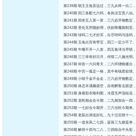
第239期 朝王玉兔音边过，三九从终一出二
第240期 四三各配七六码，各执法宝贵八仙
第241期 四舍五入算一算，三六必开物数定
第242期 变化无穷随妙用，伏妖降魔能制宜
第243期 绿码二七才好买，出尽特码与连码
第244期 玉兔出宫有带宝，四三一定少不了
第245期 牛嘴不开一八发，四五春泽当早睛
第246期 三三幸有好日月，何惜二八施光明
第247期 仰首一六问青天，二六环绕映楼台
第248期 中宫一孤定一格，其中有钱君欲情
第249期 小组千金不会走，三六必开物数定
第250期 体态丰满脑袋空，自有醉客去跟进
第251期 身着彩衣唯利图，冷霞无声湿桂花
第252期 龙蛇相会在今期，二九相加合一四
第253期 一七好合今期开，三六当旺今期来
第254期 老鼠出洞送好礼，九十过后猜十一
第255期 一道东风二七四，蓝珠三九都是单
第256期 解得十四与二八，三四组合中头彩