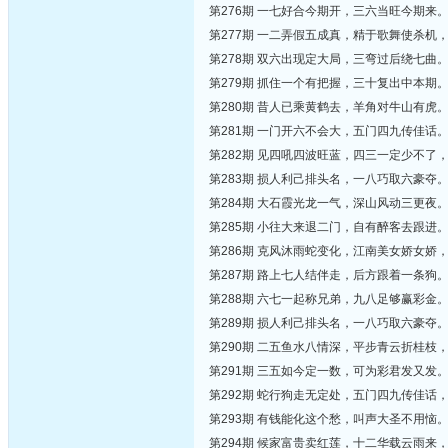
第276期 一七好合今期开，三六当旺今期来
第277期 一二弄假五成真，精于歌舞使杀机
第278期 双六出现定大局，三弯过后绕七曲
第279期 抓住一个有把握，三十复出中本期。
第280期 昔人已乘黄鹤去，羊角对牛山有虎
第281期 一门开六不会大，五门四九传佳话
第282期 见四吼四波旺蓝，四三一定少不了
第283期 损人利己排头名，一八巧取六豪夺
第284期 大石霞光龙一气，深山风动三更夜
第285期 小往大来退二门，自有醉客去跟进
第286期 克风沐雨蛇变化，江南美女娇女娇
第287期 路上七人结伴走，后方跟着一条狗
第288期 六七一起称兄弟，九八足够赢彩金
第289期 损人利己排头名，一八巧取六豪夺
第290期 二五鱼水八情深，平步青云折桂枝
第291期 三五如今定一数，可为彩君发又发
第292期 蛇行狗走无定处，五门四九传佳话
第293期 有钱能化这个愁，叫声大圣不用恼
第294期 候家富贵卖红莲，十二华载云雨来