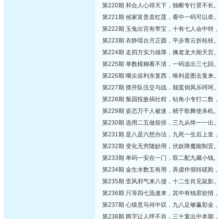
第220期 和合人心得天下，独断专行景不长
第221期 候家富贵卖红莲，看中一码可以牵
第222期 玉兔出宫有带宝，十有七人会中特
第223期 衣静瑶台月正圆，平步青云折桂枝
第224期 走四方实力雄厚，擒老龙大闹天宫
第225期 单数模糊看不清，一码追出三七回
第226期 嘴尖齿利东复西，唯利是图去复来
第227期 摆开队伍交与战，颠鸾倒凤乐呵呵
第228期 叛国投敌祸社程，钻角小专打二数
第229期 姿态万千人被迷，精于歌舞使杀机
第230期 选用二五做前排，三九从终一一出
第231期 是八是六想办法，九死一生后上发
第232期 变化无穷随妙用，伏妖降魔能制宜
第233期 单码一安在一门，双二配九藏小钱
第234期 金生水数五有用，弄虚作假转磋跄
第235期 歪风邪气来八侵，十二生肖见鼠影
第236期 只等四七迅速来，其中有钱君欲情
第237期 心猿意马何中叹，九八足够赢彩金
第238期 两字让人呼不肖，三十复出中本期