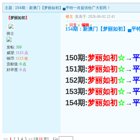
主题 :
154期：新澳门【梦丽如初】▄平特一肖提供给广大彩民！
楼主
发表于: 2026-06-02 22:41
【
梦丽如初
】
u
回复
u
编辑
u
154期：新澳门【梦丽如初】▄平
骑士
发帖:
310
威望:
1115 点
150期:
梦丽如初
☆
→
平
铜币:
1115 枚
贡献值:
0 点
151期:
梦丽如初
☆
→
平
好评度:
0 点
152期:
梦丽如初
☆
→
平
153期:
梦丽如初
☆
→
平
154期:
梦丽如初
☆
→
平
<<
1
2
3
4
5
>>
[共
18
页] Go